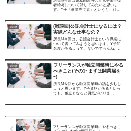
所長M今回は独立開業時の青色事業専従
者給与について話してみたいと思いま
す。Y子「事業専従者」というと、仕事
を手伝ってくれる配偶者(夫or妻)のことで
すよね？所長M正解。ただ配偶者以外の
(生計を一にする)親族も含まれるよ。正
(雑談回)公認会計士になるには？
(雑談回)
確な定義は国税庁の...
実際どんな仕事なの？
所長M今回は、公認会計士という職業に
ついて書いてみようと思います。Y子知
名度があるようで、ないですもんね。所
長M…まさしくそのとおりでして、クロ
ーズドな世界かもしれませんね。せっか
くなので、オープンにしていきたいと思
フリーランスが独立開業時にやる
(雑談回)
います。会計士試験につい...
べきこと(その1~まずは開業届を
~)
所長M今回から独立開業時の話を少しし
ようと思います。Y子資格があるといっ
ても、独立となると勇気がいりま
す・・！所長Mそうですよね。でもいま
はとっても便利なサービスが多くあるの
で、うまく使ってもらいたいと思いま
す。開業届について独立開業といっ...
フリーランスが独立開業時にやるべきこ