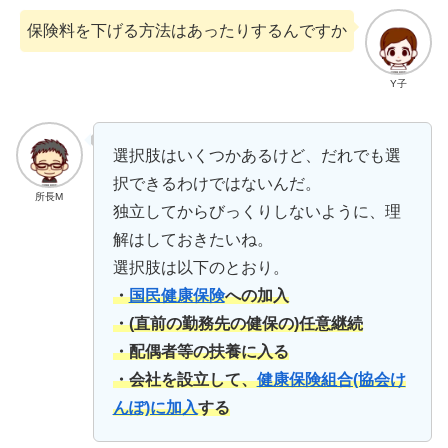
保険料を下げる方法はあったりするんですか
Y子
選択肢はいくつかあるけど、だれでも選
択できるわけではないんだ。
所長M
独立してからびっくりしないように、理
解はしておきたいね。
選択肢は以下のとおり。
・
国民健康保険
への加入
・(直前の勤務先の健保の)任意継続
・配偶者等の扶養に入る
・会社を設立して、
健康保険組合(協会け
んぽ)に加入
する