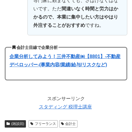
専門家に頼まなくても、さばけなくはな
いです。ただ
間違いなく時間と労力はか
かるので、本業に集中したい方はやはり
外注することがおすすめ
ですね。
会計士目線で企業分析
企業分析してみよう！三井不動産㈱【8801】-不動産
デベロッパー-(事業内容/業績/給与/リスクなど)
スポンサーリンク
スタディング 税理士講座
(雑談回)
フリーランス
会計士