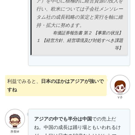
ア）を中心に積極的に経営資源の投入を
行い、欧米については子会社メンソレー
タム社の成長戦略の策定と実行を軸に維
持・拡大に努めます。
有価証券報告書 第２ 【事業の状況】
１ 【経営方針、経営環境及び対処すべき課題
等】
利益でみると、
日本のほかはアジアが強いで
すね
Y子
アジアの中でも半分は中国
での売上だ
ね。中国の成長は踊り場ともいわれるけ
所長M