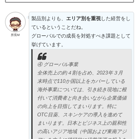
製品別よりも、
エリア別を重視
した経営をし
ているということだね。
グローバルでの成長を対処すべき課題として
所長M
挙げています。
④ グローバル事業
全体売上の約４割を占め、2023年３月
末時点で110か国以上をカバーしている
海外事業については、引き続き現地に根
付いて消費者と向き合いながら企業価値
の向上を目指してまいります。特に
OTC目薬、スキンケアの導入を進めて
まいります。日本とビジネス上の親和性
の高いアジア地域（中国および東南アジ