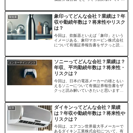
たいと思います。時価総額 は、2022年10
月現在で5.9兆円、売上も14兆円という巨
大企業です。日経新聞による日本企業の
象印ってどんな会社？業績は？年
製造業
時価総...
収や勤続年数は？将来性やリスク
は？
今回は、炊飯器といえば「象印」という
イメージある、象印マホービン株式会社
について有価証券報告書をザクっと読み
解いていきたいと思います。時価総額
は、2022年10月現在で1,110億円と、総
合家電メーカーに比べると規模は小さい
ソニーってどんな会社？業績は？
エンターテインメント
ものの、知名度は...
年収、平均勤続年数は？将来性・
リスクは？
今回は、日本の電器メーカーの雄ともい
えるソニーについて有価証券報告書をザ
クっと読み解いていきたいと思います。
ソニーといっても、実際はホールディン
グス制をとっているので、正確にはソニ
ーグループ株式会社ですね。時価総額
ダイキンってどんな会社？業績
化学
は、2023年1月現在で1...
は？年収や勤続年数は？将来性や
リスクは？
今回は、エアコン世界最大手メーカーで
あるダイキン工業株式会社について、有