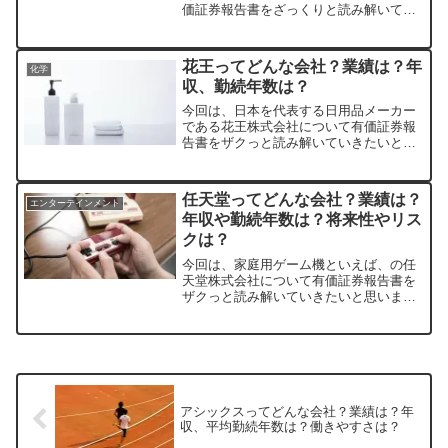
価証券報告書をざっくりと読み解いてい
きたいと思います。時価総額は、2022年
9月現在で6兆3千億円、売上も2022年3月
期では3兆円に達しており、世界のダイキ
花王ってどんな会社？業績は？年
化学
ンといって...
収、勤続年数は？
今回は、日本を代表する日用品メーカー
である花王株式会社について有価証券報
告書をザクっと読み解いていきたいと思
います。時価総額は、2023年6月現在で2
兆3千億円。洗剤の「アタック」や「ビオ
レ」などのメジャーブランドのほか、カ
任天堂ってどんな会社？業績は？
エンターテインメント
ネボウ・ソフィー...
年収や勤続年数は？将来性やリス
クは？
今回は、家庭用ゲーム機といえば、の任
天堂株式会社について有価証券報告書を
ザクっと読み解いていきたいと思いま
す。時価総額は、2022年10月現在で7兆9
千億円と、言わずと知れたNintendo製品
を世界中で販売しており、知名度も抜群
です。今や...
アシックスってどんな会社？業績は？年
収、平均勤続年数は？働きやすさは？