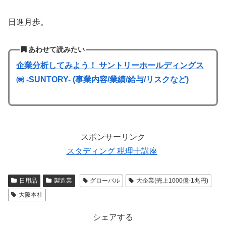
日進月歩。
あわせて読みたい
企業分析してみよう！ サントリーホールディングス
㈱ -SUNTORY- (事業内容/業績/給与/リスクなど)
スポンサーリンク
スタディング 税理士講座
日用品
製造業
グローバル
大企業(売上1000億-1兆円)
大阪本社
シェアする