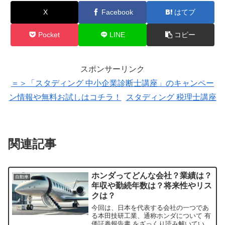
X
Facebook
はてブ
Pocket
LINE
コピー
スポンサーリンク
＝＞「スタディング 中小企業診断士講座」のキャンペー
ン情報や無料お試しはコチラ！
スタディング 税理士講座
関連記事
ホンダってどんな会社？業績は？
自動車
年収や勤続年数は？将来性やリス
クは？
今回は、日本を代表する会社の一つであ
る本田技研工業、通称ホンダについて 有
価証券報告書 をざっくり読み解いていき