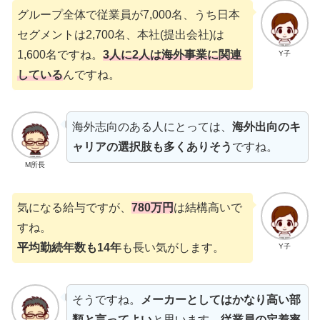
グループ全体で従業員が7,000名、うち日本
セグメントは2,700名、本社(提出会社)は
1,600名ですね。
3人に2人は海外事業に関連
Y子
している
んですね。
海外志向のある人にとっては、
海外出向のキ
ャリアの選択肢も多くありそう
ですね。
M所長
気になる給与ですが、
780万
円
は結構高いで
すね。
平均勤続年数も14年
も長い気がします。
Y子
そうですね。
メーカーとしてはかなり高い部
類と言ってよい
と思います。
従業員の定着率