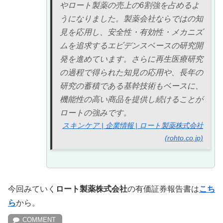
やロート製薬の売上の6割強を占めるよ
うになりました。製薬会社ならではの知
見を応用し、安全性・有効性・メカニズ
ムを追求するエビデンスベースの研究開
発を進めています。さらに再生医療研究
の過程で得られた知見の応用や、長年の
研究の蓄積である基幹技術もベースに、
機能性の高い商品を提供し続けることが
ロートの強みです。
スキンケア | 企業情報 | ロート製薬株式会社
(rohto.co.jp)
今回みていく
ロート製薬株式会社
の有価証券報告書は
こち
ら
から。