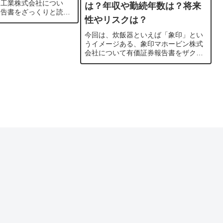
ン工業株式会社につい
は？年収や勤続年数は？将来
報告書をざっくりと読み
性やリスクは？
いと思います。時価総額
月現在で6兆3千億円、売
今回は、炊飯器といえば「象印」とい
期では3...
うイメージある、象印マホービン株式
会社について有価証券報告書をザクっ
と読み解いていきたいと思います。時
価総額は、2022年10月現在で1,110億
円と、総合家電メーカ...