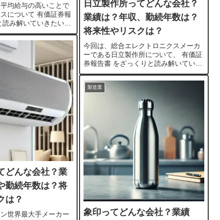
日立製作所ってどんな会社？
一平均給与の高いことで
スについて 有価証券報
業績は？年収、勤続年数は？
と読み解いていきたいと
将来性やリスクは？
2022年3月期で7,551
2022年11月現在で13
今回は、総合エレクトロニクスメーカ
ーである日立製作所について、 有価証
券報告書 をざっくりと読み解いていき
たいと思います。時価総額は、2022年
10月現在6円、売上も2022年3月期では
製造業
10兆円。日経...
てどんな会社？業
や勤続年数は？将
クは？
象印ってどんな会社？業績
コン世界最大手メーカー