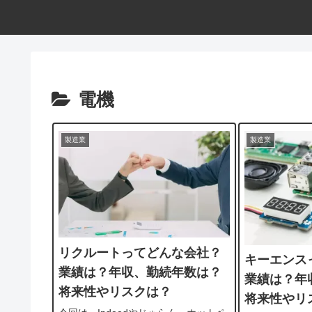
電機
製造業
製造業
リクルートってどんな会社？
キーエンス
業績は？年収、勤続年数は？
業績は？年
将来性やリスクは？
将来性やリ