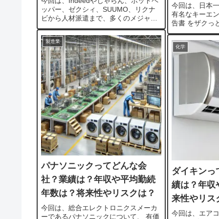
今回は、Indeedやじゃらん、ホットペ
今回は、日本
ッパー、ゼクシィ、SUUMO、リクナ
有名なキーエン
ビから人材派遣まで、多くのメジャー
告書 をザクっ
コンテンツを持つリクルートホールデ
思います。売上は
ィングスについて 有価証券報告書 をザ
億円、時価総額は
製造業
クっと読み解いてい...
化学
兆円と、...
パナソニックってどんな会
ダイキンっ
社？業績は？年収や平均勤続
績は？年収
年数は？将来性やリスクは？
来性やリス
今回は、総合エレクトロニクスメーカ
今回は、エア
ーであるパナソニックについて、 有価