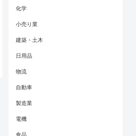
化学
小売り業
建築・土木
日用品
物流
自動車
製造業
電機
食品