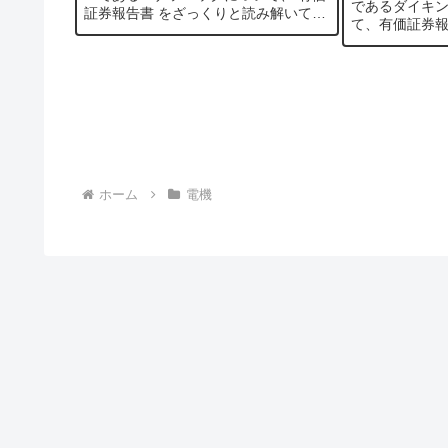
であるダイキ
証券報告書 をざっくりと読み解いてい
て、有価証券
きたいと思います。時価総額は、2022
解いていきた
年10月現在で2兆4千億円、売上も2022
は、2022年9
年3月期では7...
上も2022年3月
ホーム
電機