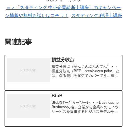
＝＞「スタディング 中小企業診断士講座」のキャンペー
ン情報や無料お試しはコチラ！
スタディング 税理士講座
関連記事
損益分岐点
損益分岐点（そんえきぶんきてん）・・
損益分岐点（BEP : break-even point）と
は、係る費用を収益でカバーでき、損益
が「0」になってこれ以降は利益が出る、
という売上高をいいます。製品1個当たり
の貢献利益×販売数量＝固定費 と...
BtoB
BtoB(びーとぅーびー)・・・Business to
Businessの略。企業から企業へのモノや
サービスを提供するビジネスモデルを指
す。対義語としてBtoC（Business to
Consumer）がある。