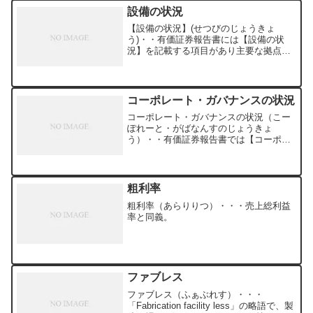
設備の状況
【設備の状況】(せつびのじょうきょ
う)・・有価証券報告書には【設備の状
況】を記載する項目があり主要な拠点、
工場がどこにあるか、どのくらいお金を
かけているか、どのくらいの人が所属し
ているかなども開示されています。
コーポレート・ガバナンスの状況
コーポレート・ガバナンスの状況（こー
ぽれーと・がばなんすのじょうきょ
う）・・有価証券報告書では【コーポレ
ート・ガバナンスの状況等】の項目で、
会社の企業統治の方針や、それに基づく
機関設計、役員の状況、監査の状況な
ど、どのように企業運営を行って...
粗利率
粗利率（あらりりつ）・・・売上総利益
率と同義。
ファブレス
ファブレス（ふぁぶれす）・・・
「Fabrication facility less」の略語で、製